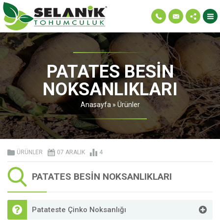
PATATES BESIN
NOKSANLIKLARI
Anasayfa
»
Ürünler
ÜRÜNLER
07 ARALIK
4
PATATES BESIN NOKSANLIKLARI
Patateste Çinko Noksanlığı