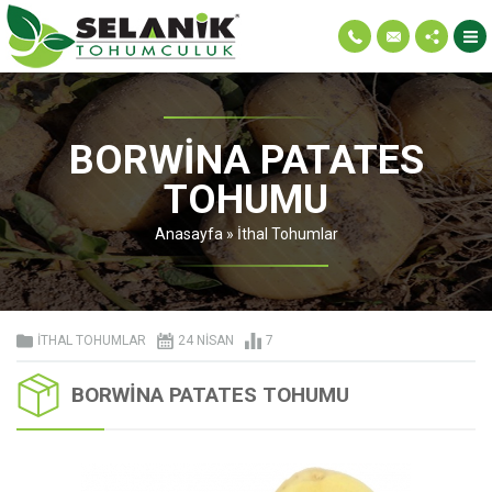
BORWINA PATATES
TOHUMU
Anasayfa
»
İthal Tohumlar
İTHAL TOHUMLAR
24 NISAN
7
BORWINA PATATES TOHUMU