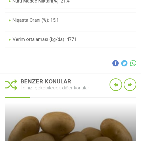
Kuru Madde Miktarı(%): 21,4
Nişasta Oranı (%): 15,1
Verim ortalaması (kg/da) :4771
BENZER KONULAR
İlginizi çekebilecek diğer konular