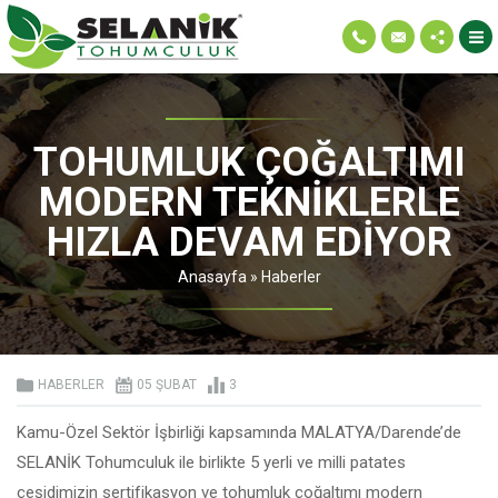
TOHUMLUK ÇOĞALTIMI
MODERN TEKNIKLERLE
HIZLA DEVAM EDIYOR
Anasayfa
»
Haberler
HABERLER
05 ŞUBAT
3
Kamu-Özel Sektör İşbirliği kapsamında MALATYA/Darende’de
SELANİK Tohumculuk ile birlikte 5 yerli ve milli patates
çeşidimizin sertifikasyon ve tohumluk çoğaltımı modern